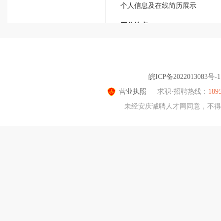
个人信息及在线简历展示
工作地点
简历创建及修改工作地点时
个人信息及在线简历展示
工作经历
简历创建及修改工作经历时
皖ICP备2022013083号-1
个人信息及在线简历展示
营业执照
求职·招聘热线：
18
未经安庆诚聘人才网同意，不得转载
用户身份信息
身份证号码
将在核验用户身份真实性收集您
姓名
将在核验用户身份真实性收集您
用户使用信息
微信号
将在绑定微信时
用于微信绑定