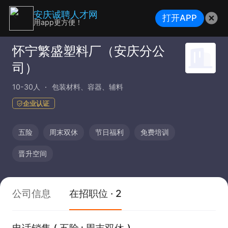
安庆诚聘人才网
打开APP
用app更方便！
怀宁繁盛塑料厂（安庆分公
司）
10-30人
包装材料、容器、辅料
企业认证
五险
周末双休
节日福利
免费培训
晋升空间
公司信息
在招职位 · 2
电话销售 ( 五险+周末双休 )