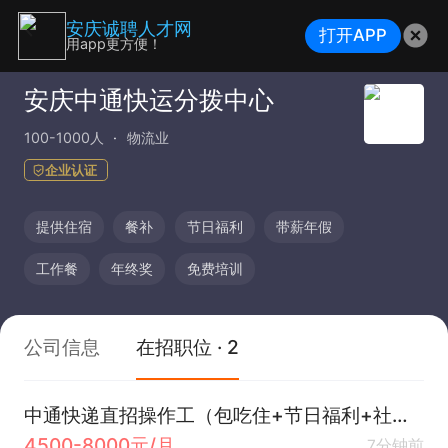
安庆诚聘人才网
打开APP
用app更方便！
安庆中通快运分拨中心
100-1000人
物流业
企业认证
提供住宿
餐补
节日福利
带薪年假
工作餐
年终奖
免费培训
公司信息
在招职位 · 2
中通快递直招操作工（包吃住+节日福利+社保）
4500-8000元/月
7分钟前