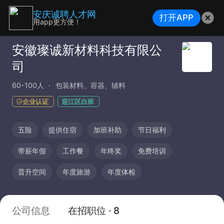
安庆诚聘人才网
打开APP
用app更方便！
安徽璨诚新材料科技有限公
司
60-100人
包装材料、容器、辅料
企业认证
迎江区白班
五险
提供住宿
加班补助
节日福利
带薪年假
工作餐
年终奖
免费培训
晋升空间
年度旅游
年度体检
公司信息
在招职位 · 8