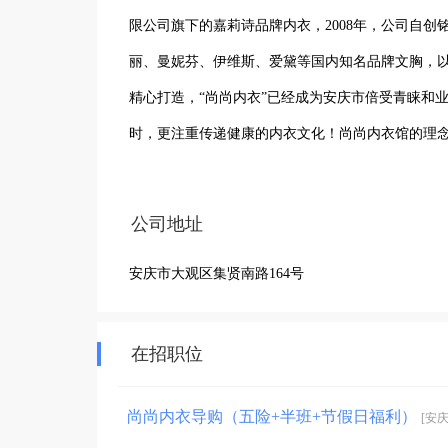
限公司旗下的嘉莉诗品牌内衣，2008年，公司自创
丽、曼妮芬、伊维斯、爱黛等国内知名品牌文胸，
精心打造，“尚尚内衣”已经成为安庆市倍受青睐和
时，更注重传递健康的内衣文化！尚尚内衣馆的理念
台；致力改善员工生活品质”。尚尚内衣馆赋予女人
凡的魅力。

公司地址
安庆市大观区集贤南路164号
安庆市尚尚内衣馆为客户提供优质的服务，主要经
在招职位
尚尚内衣导购（五险+半班+节假日福利）
[安庆