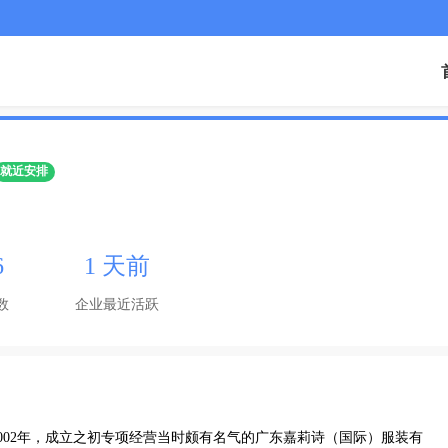
就近安排
6
1 天前
数
企业最近活跃
002年，成立之初专项经营当时颇有名气的广东嘉莉诗（国际）服装有