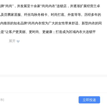
铭牌“尚尚”，并发展至十余家“尚尚内衣”连锁店，并逐渐扩展经营兰卓
以及芬腾家居服、纤丝鸟秋冬棉卡、时尚打底、外套等等。历经多年的
业内推崇的知名品牌!尚尚内衣馆为广大的女性带来舒适、新型内衣的同
是“让客户更美丽、更时尚、更健康；打造成为区域内衣大连锁平
“能量”，为女性插入魅力的翅膀，让女性从内到外得以升华，彰显非
展开
营服装、百货批发零售。期待广大朋友的光临！
市]
立即投递