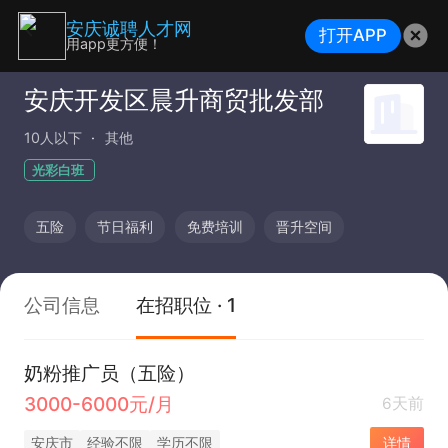
安庆诚聘人才网
打开APP
用app更方便！
安庆开发区晨升商贸批发部
10人以下
其他
光彩白班
五险
节日福利
免费培训
晋升空间
公司信息
在招职位 · 1
奶粉推广员（五险）
3000-6000元/月
6天前
安庆市
经验不限
学历不限
详情