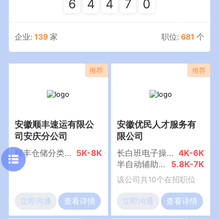
6
4
4
7
0
本次招聘会预计邀请上百家用人单位，参与本次招
聘会，预计提供上千个就职岗位。对参会企业真实
企业:
139
家
职位:
681
个
信息进行核实，确保岗位的真实性，缓解当前就业
压力。
安徽顺丰速运有限公
安徽优民人才服务有
司安庆分公司
限公司
顺丰仓储分类普工（五险+节日福利）
5K-8K
长白班电子操作工（节日福利）
4K-6K
半自动辅助工（老峰+正式工+五险一金）
5.8K-7K
该公司共10个在招职位
立即沟通
查看详情
立即沟通
查看详情