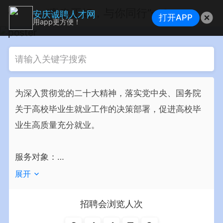
“青春正好，与你同行”—2023年夏季高校毕业生/暑假工联合线上网络招聘会
安庆诚聘人才网
打开APP
用app更方便！
为深入贯彻党的二十大精神，落实党中央、国务院
关于高校毕业生就业工作的决策部署，促进高校毕
业生高质量充分就业。

服务对象：

（一）2023届及往届未就业高校毕业生

展开
（二）同时面向社会各类求职者

招聘会浏览人次
（三）有相关招聘需求的各类用人单位
