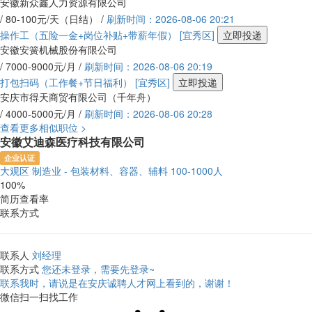
安徽新众鑫人力资源有限公司
/ 80-100元/天（日结） /
刷新时间：2026-08-06 20:21
操作工（五险一金+岗位补贴+带薪年假）
[宜秀区]
立即投递
安徽安簧机械股份有限公司
/ 7000-9000元/月 /
刷新时间：2026-08-06 20:19
打包扫码（工作餐+节日福利）
[宜秀区]
立即投递
安庆市得天商贸有限公司（千年舟）
/ 4000-5000元/月 /
刷新时间：2026-08-06 20:28
查看更多相似职位 >
安徽艾迪森医疗科技有限公司
企业认证
大观区
制造业 - 包装材料、容器、辅料
100-1000人
100%
简历查看率
联系方式
联系人
刘经理
联系方式
您还未登录，需要先登录~
联系我时，请说是在安庆诚聘人才网上看到的，谢谢！
微信扫一扫找工作