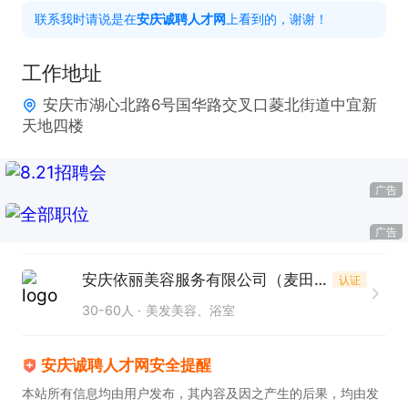
联系我时请说是在
安庆诚聘人才网
上看到的，谢谢！
一店地址：湖心北路6号中宜新天地4楼（麦田美学空
工作地址
间）

安庆市湖心北路6号国华路交叉口菱北街道中宜新
二店地址：集贤南路南园山庄1号楼（麦田美学空间）

天地四楼
三店地址：皖江大道绿地实验学校南门西南侧约50米
（既康服务中心）
广告
广告
安庆依丽美容服务有限公司（麦田美学空间）
认证
30-60人
美发美容、浴室
安庆诚聘人才网安全提醒
本站所有信息均由用户发布，其内容及因之产生的后果，均由发