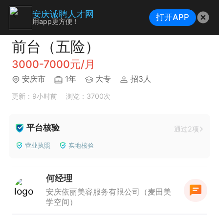
安庆诚聘人才网
打开APP
用app更方便！
前台（五险）
3000-7000元/月
安庆市
1年
大专
招3人
更新：9小时前
浏览：3700次
平台核验
通过2项
营业执照
实地核验
何经理
安庆依丽美容服务有限公司（麦田美
学空间）