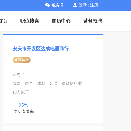
服务号
登录
|
注册
首页
职位搜索
简历中心
蓝领招聘
安庆市开发区达成电器商行
企业认证
宜秀区
城建、房产、建材、装潢 - 建筑材料业
10人以下
95%
简历查看率