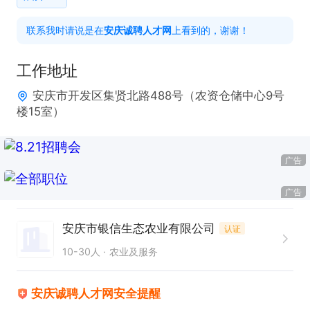
心和团队协作精神；

联系我时请说是在
安庆诚聘人才网
上看到的，谢谢！
待遇：

1、工资4000元、购买社会保险、业务提成。

工作地址
2、平时提供中餐、高温补贴、节日补贴、出差餐补

安庆市开发区集贤北路488号（农资仓储中心9号
楼15室）
 欢迎投递简历或者电话咨询

有意向请点击→申请职位→电话图标
广告
广告
安庆市银信生态农业有限公司
认证
10-30人
农业及服务
安庆诚聘人才网安全提醒