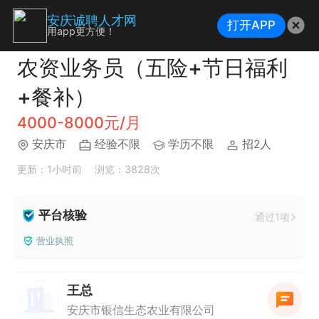
安庆诚聘人才网
打开APP
用app更方便！
农资业务员（五险+节日福利
+餐补）
4000-8000元/月
安庆市
经验不限
学历不限
招2人
更新：1小时前
浏览：3828次
平台核验
通过1项
营业执照
王总
安庆市银信生态农业有限公司