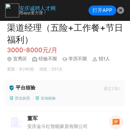
安庆诚聘人才网
打开APP
用app更方便！
渠道经理（五险+工作餐+节日
福利）
3000-8000元/月
宜秀区
经验不限
学历不限
招1人
更新：9小时前
浏览：551次
平台核验
通过2项
营业执照
实地核验
董军
安庆金斗红智能家居有限公司