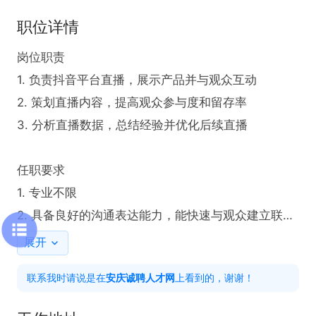
职位详情
岗位职责

1. 负责抖音平台直播，展示产品并与观众互动

2. 策划直播内容，提高观众参与度和留存率

3. 分析直播数据，总结经验并优化后续直播

任职要求

1. 专业不限

2. 具备良好的沟通表达能力，能快速与观众建立联系

3. 有直播经验者优先，熟悉抖音直播规则

展开
联系我时请说是在
安庆诚聘人才网
上看到的，谢谢！
工作时间

每天工作4-6小时，具体时段可协商 
