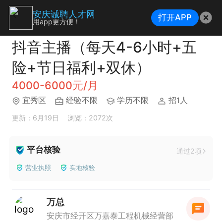
安庆诚聘人才网
打开APP
用app更方便！
抖音主播（每天4-6小时+五
险+节日福利+双休）
4000-6000元/月
宜秀区
经验不限
学历不限
招1人
更新：6月19日
浏览：2072次
平台核验
通过2项
营业执照
实地核验
万总
安庆市经开区万嘉泰工程机械经营部