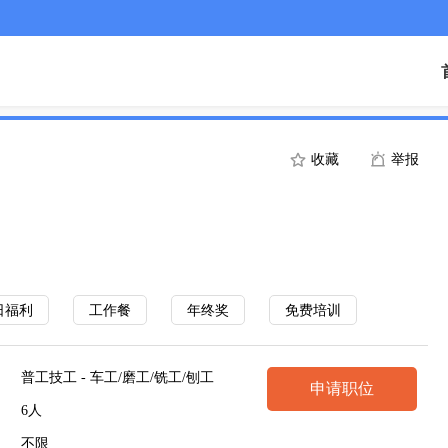
收藏
举报
日福利
工作餐
年终奖
免费培训
普工技工 - 车工/磨工/铣工/刨工
申请职位
6人
不限