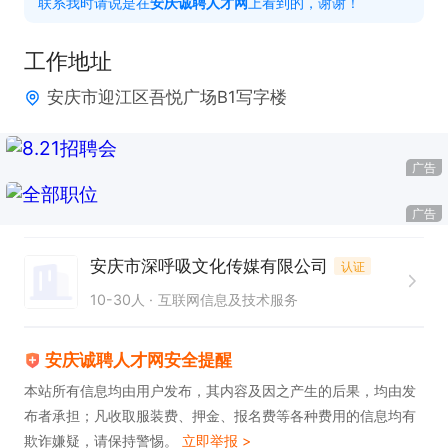
联系我时请说是在
安庆诚聘人才网
上看到的，谢谢！
大，自信最重要)

4、镜头感强，敢于面对镜头。

工作地址
【主播待遇】

安庆市迎江区吾悦广场B1写字楼
1、4000-10000+，可选择合适时间段； 

2、有专业经纪团队培训，提供专业直播设备、场
广告
地，不收取任何费用。

广告
有意向请点击→申请职位→电话图标，联系时请说是
安庆市深呼吸文化传媒有限公司
在安庆诚聘人才网上看到的。
认证
10-30人
互联网信息及技术服务
安庆诚聘人才网安全提醒
本站所有信息均由用户发布，其内容及因之产生的后果，均由发
布者承担；凡收取服装费、押金、报名费等各种费用的信息均有
欺诈嫌疑，请保持警惕。
立即举报 >