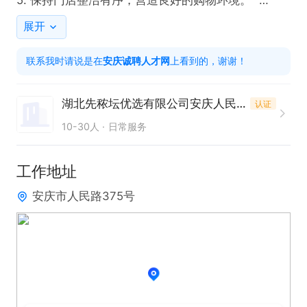
5. 保持门店整洁有序，营造良好的购物环境。  

6. 中午需要轮流值班

展开
联系我时请说是在
安庆诚聘人才网
上看到的，谢谢！
任职要求  

1. 具备良好的沟通能力和服务意识，有零售或农产品
湖北先秾坛优选有限公司安庆人民路分公司
认证
行业经验者优先。  

10-30人
日常服务
2. 能熟练使用收银系统。  

3. 持有健康证，具备良好的职业素养和责任心。  

工作地址
4. 工作态度积极，能够适应工作节奏。  

安庆市人民路375号
5. 具备团队协作精神，能配合门店整体运营安排。  

6. 有较强的学习能力，能快速适应不同门店环境。