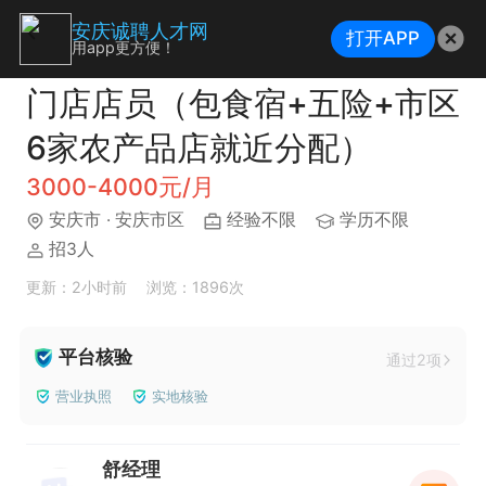
安庆诚聘人才网
打开APP
用app更方便！
门店店员（包食宿+五险+市区
6家农产品店就近分配）
3000-4000元/月
安庆市
· 安庆市区
经验不限
学历不限
招3人
更新：2小时前
浏览：1896次
平台核验
通过2项
营业执照
实地核验
舒经理