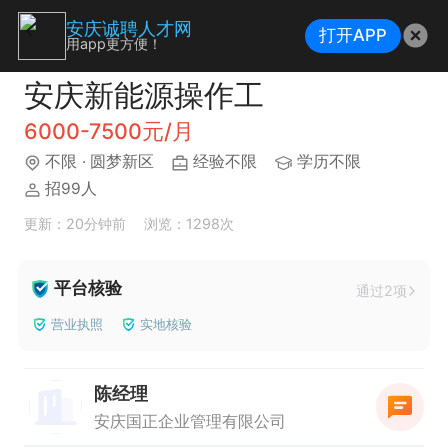
安庆诚聘人才网
打开APP
用app更方便！
安庆新能源操作工
6000-7500元/月
不限
· 圆梦新区
经验不限
学历不限
招99人
更新：20分钟前
浏览：1298次
平台核验
通过2项
营业执照
实地核验
陈经理
安庆国正企业管理有限公司