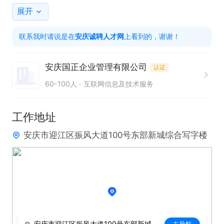
+产量达成考核+350元/天

展开
联系我时请说是在
安庆诚聘人才网
上看到的，谢谢！
[福]新能源汽车电池导板+空调车间

[福]自动化车间+非流水线+ 12小时计薪

安庆国正企业管理有限公司
认证
[福]普通工衣+不过安检门+可带手机

60-100人
互联网信息及技术服务
❇主要质检、操作机台、打包，活好干，车间环境一
工作地址
流

安庆市迎江区振风大道100号东部新城综合写字楼
❇免费吃饭，自助餐，先吃后扣，餐费5元/天，住宿4
人间，住宿费150元/月，水电均摊，工服押金100
元，随走随退。

安庆市迎江区振风大道100号东部新城综合写字楼
去导航