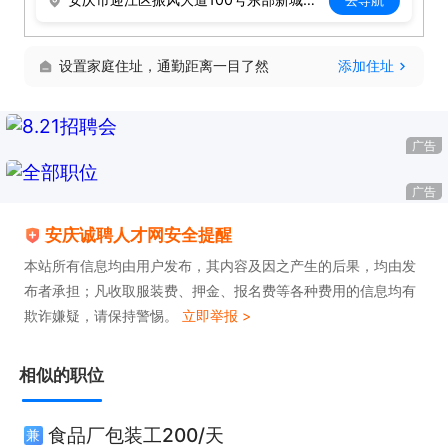
❇A/B/C/D类岗位，A岗26元/时，B岗基础工资24元/
设置家庭住址，通勤距离一目了然
添加住址
时，C岗基础工资22元/时，D岗基础工资20元/时，有
产量要求（入职开始不考核产量），综合工资=基本
工资*产量达成；

广告
广告
❇20号发薪

安庆诚聘人才网安全提醒
本站所有信息均由用户发布，其内容及因之产生的后果，均由发
注意⚠打卡不满60天工资同工同酬，离职提前15天提
布者承担；凡收取服装费、押金、报名费等各种费用的信息均有
交离职单
欺诈嫌疑，请保持警惕。
立即举报 >
相似的职位
食品厂包装工200/天
兼