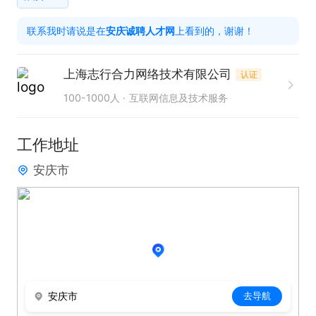
【薪资待遇】

联系我时请说是在
安庆诚聘人才网
上看到的，谢谢！
真实薪资水平：目前团队员工平均综合月薪在4000
元/月左右，收入稳定。

上海志行合力网络技术有限公司
认证
【工作时间与休息】

100-1000人
互联网信息及技术服务
休息休假：平均每月有7-8天假期，劳逸结合。

【任职要求】

工作地址
1、电脑打字流畅，能熟练使用办公软件。

安庆市
2、情绪稳定，有耐心，具备良好的服务意识。

3、不限经验，只要你细心负责，入职后会有简单指
引，轻松上手。

【你将获得】

舒适安全的室内办公环境，冬暖夏凉，不用风吹日
晒。

安庆市
去导航
简单纯粹的工作内容，没有销售业绩压力，每天按时