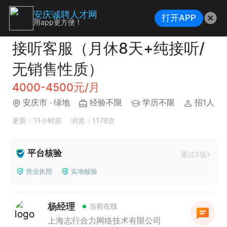
安庆诚聘人才网
打开APP
用app更方便！
接听客服（月休8天+纯接听/
无销售性质）
4000-4500元/月
安庆市
· 绿地
经验不限
学历不限
招1人
更新：11小时前
浏览：1179次
平台核验
通过2项
营业执照
实地核验
杨经理
当前在线
上海志行合力网络技术有限公司