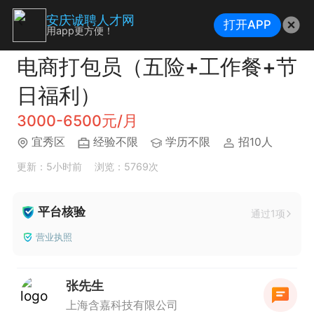
安庆诚聘人才网
打开APP
用app更方便！
电商打包员（五险+工作餐+节
日福利）
3000-6500元/月
宜秀区
经验不限
学历不限
招10人
更新：5小时前
浏览：5769次
平台核验
通过1项
营业执照
张先生
上海含嘉科技有限公司