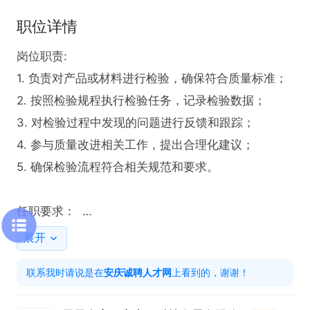
职位详情
岗位职责:  

1. 负责对产品或材料进行检验，确保符合质量标准；  

2. 按照检验规程执行检验任务，记录检验数据；  

3. 对检验过程中发现的问题进行反馈和跟踪；  

4. 参与质量改进相关工作，提出合理化建议；  

5. 确保检验流程符合相关规范和要求。  

任职要求：  

1. 具备基本的质量检验知识，能够执行常规检验操
展开
作；  

联系我时请说是在
安庆诚聘人才网
上看到的，谢谢！
2. 工作认真细致，具备较强的责任意识；  

3. 能够准确记录检验结果，具备一定的数据记录能