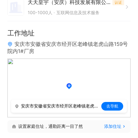
天天皇宇（安庆）科技发展有限公司
认证
力；  

100-1000人
互联网信息及技术服务
4. 具有良好的沟通能力，能与相关部门协作；  

5. 能够遵守质量管理制度，坚持原则，实事求是。
工作地址
安庆市安徽省安庆市经开区老峰镇老虎山路159号
院内1#厂房
安庆市安徽省安庆市经开区老峰镇老虎山路159号院内1#厂房
去导航
设置家庭住址，通勤距离一目了然
添加住址