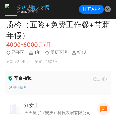
安庆诚聘人才网
打开APP
用app更方便！
质检（五险+免费工作餐+带薪
年假）
4000-6000元/月
经开区
1年
学历不限
招1人
更新：2小时前
浏览：1607次
平台核验
通过1项
营业执照
江女士
天天皇宇（安庆）科技发展有限公司