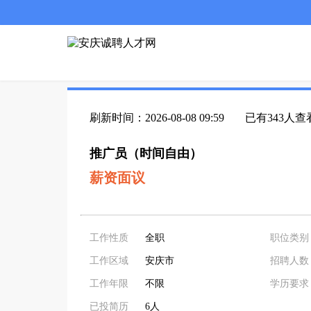
刷新时间：2026-08-08 09:59
已有343人查
推广员（时间自由）
薪资面议
工作性质
全职
职位类别
工作区域
安庆市
招聘人数
工作年限
不限
学历要求
已投简历
6人