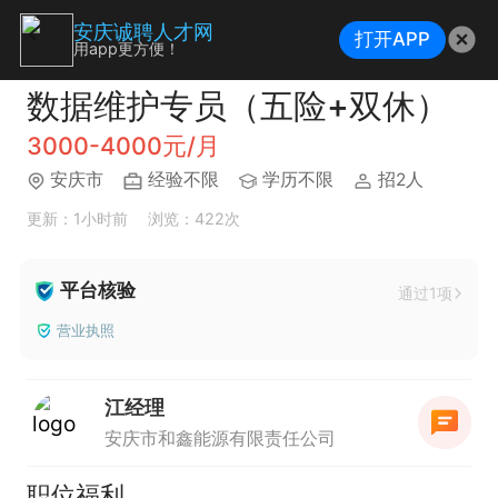
安庆诚聘人才网
打开APP
用app更方便！
数据维护专员（五险+双休）
3000-4000元/月
安庆市
经验不限
学历不限
招2人
更新：1小时前
浏览：422次
平台核验
通过1项
营业执照
江经理
安庆市和鑫能源有限责任公司
职位福利