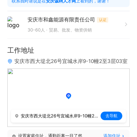
联系我时请说是在
安庆诚聘人才网
上看到的，谢谢！
二、任职要求

计算机、软件编程、市场营销等相关专业优先，优秀
安庆市和鑫能源有限责任公司
认证
应届生可放宽。

30-60人
贸易、批发、物资供销
有 1-3 年企业 IP 运营、新媒体运营相关经验，有账
号从 0 到 1 运营经验者优先。

工作地址
具备优秀文案创作与热点敏感度，能独立完成内容策
安庆市西大堤北26号宜城水岸9-10幢2至3层03室
划、文案输出与活动方案撰写。

使用剪映、PS 等工具，可独立完成基础物料制作。

三、薪资福利

薪资：3000-4000 元 / 月（根据经验、能力及案例
面议）

基础福利：入职缴纳五险，双休 + 法定节假日正常休
安庆市西大堤北26号宜城水岸9-10幢2至3层03室
去导航
假
设置家庭住址，通勤距离一目了然
添加住址