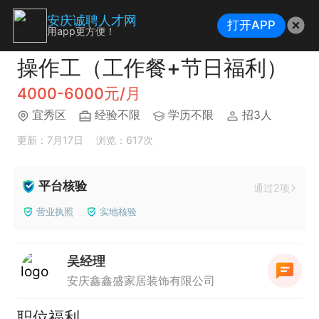
安庆诚聘人才网
打开APP
用app更方便！
操作工（工作餐+节日福利）
4000-6000元/月
宜秀区
经验不限
学历不限
招3人
更新：7月17日
浏览：617次
平台核验
通过2项
营业执照
实地核验
吴经理
安庆鑫鑫盛家居装饰有限公司
职位福利