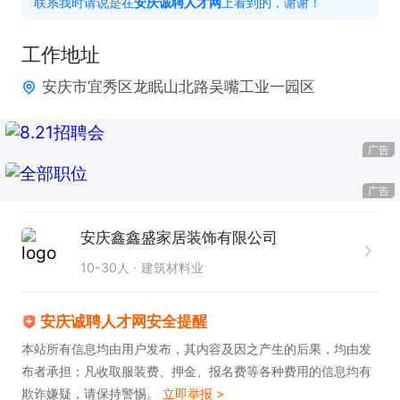
联系我时请说是在
安庆诚聘人才网
上看到的，谢谢！
在安庆诚聘人才网上看到的。
工作地址
安庆市宜秀区龙眠山北路吴嘴工业一园区
广告
广告
安庆鑫鑫盛家居装饰有限公司
10-30人
建筑材料业
安庆诚聘人才网安全提醒
本站所有信息均由用户发布，其内容及因之产生的后果，均由发
布者承担；凡收取服装费、押金、报名费等各种费用的信息均有
欺诈嫌疑，请保持警惕。
立即举报 >