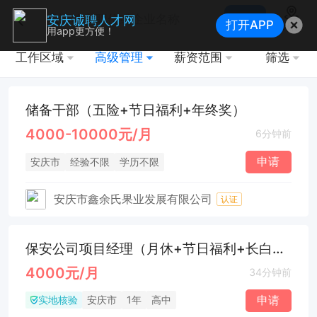
搜索
安庆诚聘人才网
打开APP
地图
用app更方便！
工作区域
高级管理
薪资范围
筛选
储备干部（五险+节日福利+年终奖）
4000-10000元/月
6分钟前
申请
安庆市
经验不限
学历不限
安庆市鑫余氏果业发展有限公司
认证
保安公司项目经理（月休+节日福利+长白班）
4000元/月
34分钟前
实地核验
申请
安庆市
1年
高中