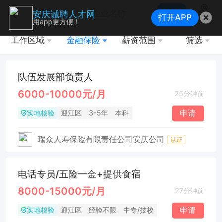
搜索
安庆诚聘人才网
打开APP
地图
用app更方便！
工作区域
金融保险
薪资范围
筛选
队伍发展部负责人
6000-10000元/月
25分钟前
实地核验
申请
迎江区
3-5年
本科
瑞众人寿保险有限责任公司安庆公司
认证
电话专员/五险一金+提供食宿
8000-15000元/月
27分钟前
实地核验
申请
迎江区
经验不限
中专/技校