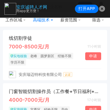
搜索
安庆诚聘人才网
打开APP
地图
用app更方便！
工作区域
高端技术
薪资范围
筛选
线切割学徒
7000-8500元/月
11小时前
实地核验
申请
老峰
圆梦新区
经验不限
学历不限
安庆瑞迈特科技有限公司
认证
门窗智能切割操作员（工作餐+节日福利+招学徒）
4000-7000元/月
17小时前
实地核验
申请
宜秀区
经验不限
高中