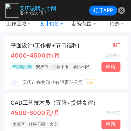
搜索
安庆诚聘人才网
打开APP
地图
用app更方便！
工作区域
设计包装
薪资范围
筛选
平面设计(工作餐+节日福利)
推广
4000-4500元/月
3小时前
实地核验
申请
安庆市
经验不限
学历不限
安庆市兴龙印业有限责任公司
认证
CAD工艺技术员（五险+提供食宿）
4500-6000元/月
1分钟前
申请
大观区
经验不限
大专