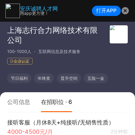
安庆诚聘人才网
打开APP
用app更方便！
上海志行合力网络技术有限
公司
100-1000人
互联网信息及技术服务
企业认证
节日福利
年终奖
晋升空间
五险一金
公司信息
在招职位 · 6
接听客服（月休8天+纯接听/无销售性质）
4000-4500元/月
2分钟前