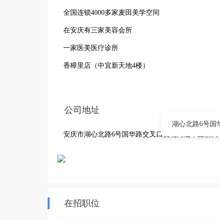
全国连锁4000多家麦田美学空间

在安庆有三家美容会所

一家医美医疗诊所

香樟里店（中宜新天地4楼）

大观店（南园山庄）

绿地店（蓝海隔壁）

公司地址
医美医疗诊所

湖心北路6号国
安庆市湖心北路6号国华路交叉口菱北街道中宜新天
 （中宜新天地4楼）

正能量满满的一家美容养生空间

专注敏感肌，痘，纹，斑等问题性肌肤

打造“六美”人生，经营人生美好生活方式

在招职位