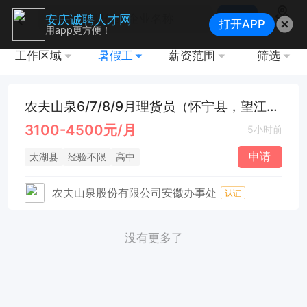
搜索
安庆诚聘人才网
打开APP
地图
用app更方便！
工作区域
暑假工
薪资范围
筛选
农夫山泉6/7/8/9月理货员（怀宁县，望江县）
3100-4500元/月
5小时前
申请
太湖县
经验不限
高中
农夫山泉股份有限公司安徽办事处
认证
没有更多了